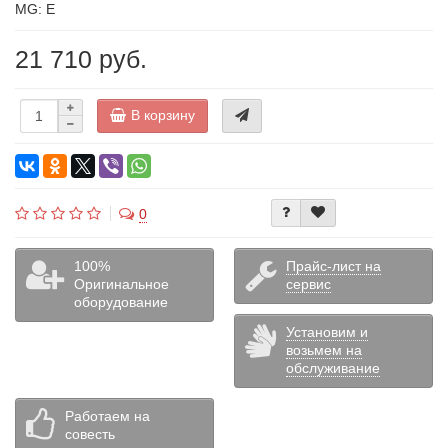
MG: E
21 710 руб.
В корзину
0
100%
Прайс-лист на
Оригинальное
сервис
оборудование
Установим и
возьмем на
обслуживание
Работаем на
совесть