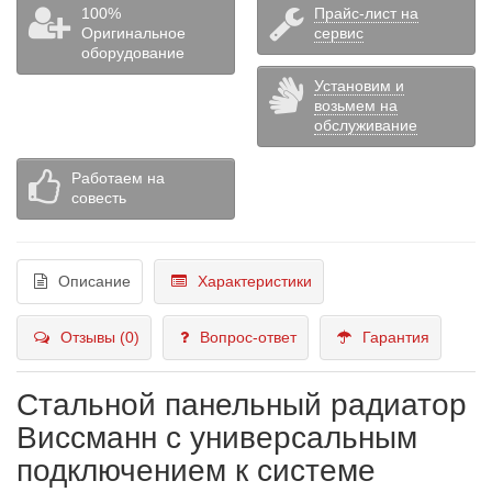
100%
Прайс-лист на
Оригинальное
сервис
оборудование
Установим и
возьмем на
обслуживание
Работаем на
совесть
Описание
Характеристики
Отзывы (0)
Вопрос-ответ
Гарантия
Стальной панельный радиатор
Виссманн с универсальным
подключением к системе