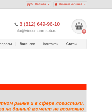
руб.
Валюта
Личный кабинет
8 (812) 649-96-10
info@viessmann-spb.ru
0
опросы
Вакансии
Контакты
Статьи
тном рынке и в сфере логистики,
га на данный момент не возможно