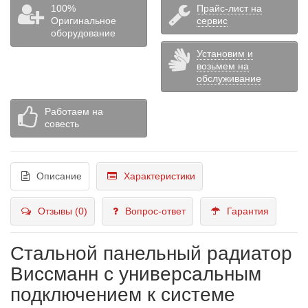
100%
Прайс-лист на
Оригинальное
сервис
оборудование
Установим и
возьмем на
обслуживание
Работаем на
совесть
Описание
Характеристики
Отзывы (0)
Вопрос-ответ
Гарантия
Стальной панельный радиатор
Виссманн с универсальным
подключением к системе