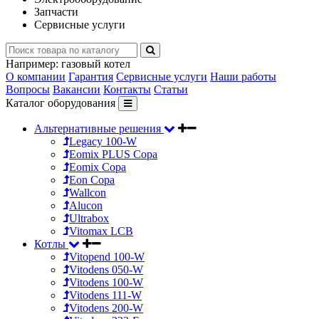
Запчасти
Сервисные услуги
Например:
газовый котел
О компании
Гарантия
Сервисные услуги
Наши работы
Вопросы
Вакансии
Контакты
Статьи
Каталог оборудования
Альтернативные решения
Legacy 100-W
Eomix PLUS Copa
Eomix Copa
Eon Copa
Wallcon
Alucon
Ultrabox
Vitomax LCB
Котлы
Vitopend 100-W
Vitodens 050-W
Vitodens 100-W
Vitodens 111-W
Vitodens 200-W