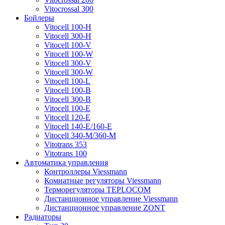
Vitocrossal 300
Бойлеры
Vitocell 100-H
Vitocell 300-H
Vitocell 100-V
Vitocell 100-W
Vitocell 300-V
Vitocell 300-W
Vitocell 100-L
Vitocell 100-B
Vitocell 300-B
Vitocell 100-E
Vitocell 120-E
Vitocell 140-E/160-E
Vitocell 340-M/360-M
Vitotrans 353
Vitotrans 100
Автоматика управления
Контроллеры Viessmann
Комнатные регуляторы Viessmann
Терморегуляторы TEPLOCOM
Дистанционное управление Viessmann
Дистанционное управление ZONT
Радиаторы