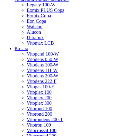
Legacy 100-W
Eomix PLUS Copa
Eomix Copa
Eon Copa
Wallcon
Alucon
Ultrabox
Vitomax LCB
Котлы
Vitopend 100-W
Vitodens 050-W
Vitodens 100-W
Vitodens 111-W
Vitodens 200-W
Vitodens 222-F
Vitogas 100-F
Vitoplex 100
Vitoplex 200
Vitoplex 300
Vitorond 100
Vitorond 200
Vitorondens 200-T
Vitotron 100
Vitocrossal 100
Vitocrossal 200