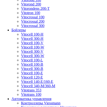
Vitorond 200
Vitorondens 200-T
Vitotron 100
Vitocrossal 100
Vitocrossal 200
Vitocrossal 300
Бойлеры
Vitocell 100-H
Vitocell 300-H
Vitocell 100-V
Vitocell 100-W
Vitocell 300-V
Vitocell 300-W
Vitocell 100-L
Vitocell 100-B
Vitocell 300-B
Vitocell 100-E
Vitocell 120-E
Vitocell 140-E/160-E
Vitocell 340-M/360-M
Vitotrans 353
Vitotrans 100
Автоматика управления
Контроллеры Viessmann