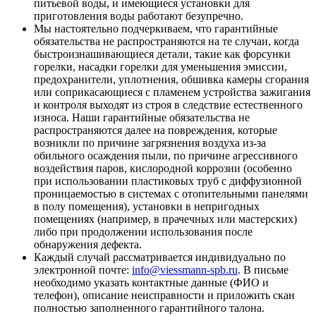
питьевой воды, и имеющиеся установки для
приготовления воды работают безупречно.
Мы настоятельно подчеркиваем, что гарантийные
обязательства не распространяются на те случаи, когда
быстроизнашивающиеся детали, такие как форсунки
горелки, насадки горелки для уменьшения эмиссии,
предохранители, уплотнения, обшивка камеры сгорания
или соприкасающиеся с пламенем устройства зажигания
и контроля выходят из строя в следствие естественного
износа. Наши гарантийные обязательства не
распространяются далее на повреждения, которые
возникли по причине загрязнения воздуха из-за
обильного осаждения пыли, по причине агрессивного
воздействия паров, кислородной коррозии (особенно
при использовании пластиковых труб с диффузионной
проницаемостью в системах с отопительными панелями
в полу помещения), установки в непригодных
помещениях (например, в прачечных или мастерских)
либо при продолжении использования после
обнаружения дефекта.
Каждый случай рассматривается индивидуально по
электронной почте:
info@viessmann-spb.ru
. В письме
необходимо указать контактные данные (ФИО и
телефон), описание неисправности и приложить скан
полностью заполненного гарантийного талона.