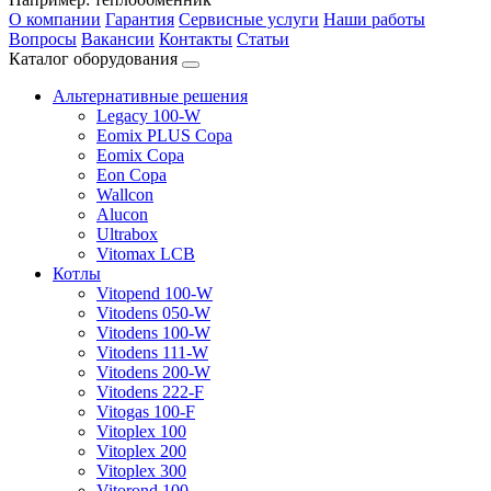
О компании
Гарантия
Сервисные услуги
Наши работы
Вопросы
Вакансии
Контакты
Статьи
Каталог оборудования
Альтернативные решения
Legacy 100-W
Eomix PLUS Copa
Eomix Copa
Eon Copa
Wallcon
Alucon
Ultrabox
Vitomax LCB
Котлы
Vitopend 100-W
Vitodens 050-W
Vitodens 100-W
Vitodens 111-W
Vitodens 200-W
Vitodens 222-F
Vitogas 100-F
Vitoplex 100
Vitoplex 200
Vitoplex 300
Vitorond 100