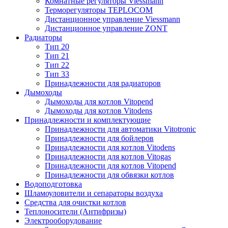
Комнатные регуляторы Viessmann
Терморегуляторы TEPLOCOM
Дистанционное управление Viessmann
Дистанционное управление ZONT
Радиаторы
Тип 20
Тип 21
Тип 22
Тип 33
Принадлежности для радиаторов
Дымоходы
Дымоходы для котлов Vitopend
Дымоходы для котлов Vitodens
Принадлежности и комплектующие
Принадлежности для автоматики Vitotronic
Принадлежности для бойлеров
Принадлежности для котлов Vitodens
Принадлежности для котлов Vitogas
Принадлежности для котлов Vitopend
Принадлежности для обвязки котлов
Водоподготовка
Шламоуловители и сепараторы воздуха
Средства для очистки котлов
Теплоносители (Антифризы)
Электрооборудование