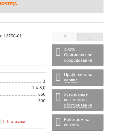
почту.
а:
13750-01
100%
Оригинальное
оборудование
Прайс-лист на
сервис
1
1,4-8,0
650
Установим и
возьмем на
300
обслуживание
Работаем на
0 отзывов
совесть