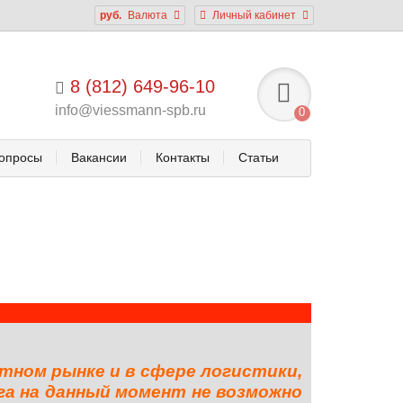
руб.
Валюта
Личный кабинет
8 (812) 649-96-10
info@viessmann-spb.ru
0
опросы
Вакансии
Контакты
Статьи
тном рынке и в сфере логистики,
га на данный момент не возможно