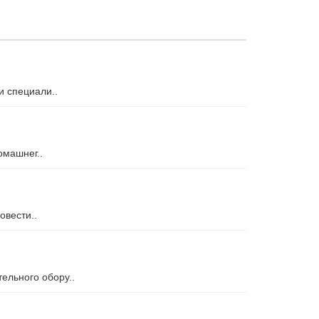
и специали..
омашнег..
овести..
ельного обору..