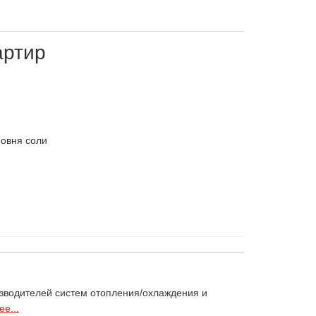
артир
ровня соли
изводителей систем отопления/охлаждения и
е...