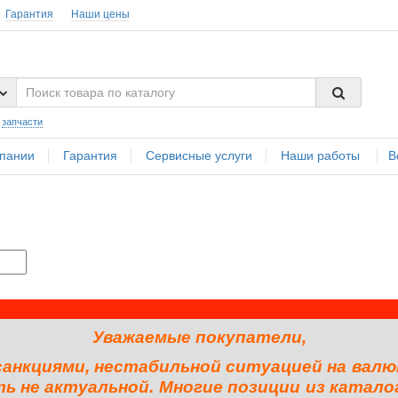
Гарантия
Наши цены
:
запчасти
пании
Гарантия
Сервисные услуги
Наши работы
В
Уважаемые покупатели,
 санкциями, нестабильной ситуацией на валю
 не актуальной. Многие позиции из катало