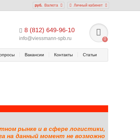
руб.
Валюта
Личный кабинет
8 (812) 649-96-10
info@viessmann-spb.ru
0
опросы
Вакансии
Контакты
Статьи
тном рынке и в сфере логистики,
га на данный момент не возможно