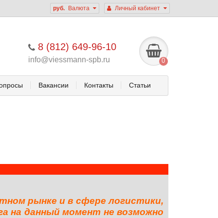
руб.
Валюта
Личный кабинет
8 (812) 649-96-10
info@viessmann-spb.ru
0
опросы
Вакансии
Контакты
Статьи
тном рынке и в сфере логистики,
га на данный момент не возможно