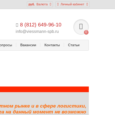
руб.
Валюта
Личный кабинет
8 (812) 649-96-10
info@viessmann-spb.ru
0
опросы
Вакансии
Контакты
Статьи
тном рынке и в сфере логистики,
га на данный момент не возможно