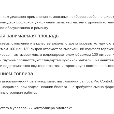
нием диапазон применения компактных приборов особенно широк.
 благодаря обширной унификации запасных частей с другими котл
 по обслуживанию и ремонту.
зкая занимаемая площадь
истемы отопления и в качестве замены старым газовым котлам с о
мом 100 или 130 литров отвечает за высочайший комфорт горячего
лированным змеевиковым водонагревателем объемом 130 литров. Ка
 глубина соответствуют стандартам кухонной мебели. Знаменитая 
ки подстраивается под качество газа и гарантирует постоянно выс
анием топлива
 автоматический регулятор качества сжигания Lambda Pro Control.
- например, при подмешивании биогаза - не требуется смена форс
енные условия работы.
стого в управлении контроллера Vitotronic: