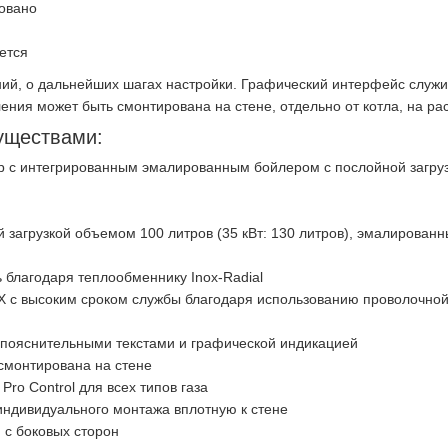
овано
ется
ий, о дальнейших шагах настройки. Графический интерфейс служит
ения может быть смонтирована на стене, отдельно от котла, на ра
уществами:
 с интегрированным эмалированным бойлером с послойной загрузк
 загрузкой объемом 100 литров (35 кВт: 130 литров), эмалирован
 благодаря теплообменнику Inox-Radial
 с высоким сроком службы благодаря использованию проволочной с
 с пояснительными текстами и графической индикацией
смонтирована на стене
ro Control для всех типов газа
ндивидуального монтажа вплотную к стене
 с боковых сторон