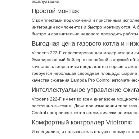
эксплуатации.
Простой монтаж
С комплектами подключений и пристенным исполне
интеграции компонентов и быстро монтируются. А
быстро и сравнительно недорого проводить работы
Выгодная цена газового котла и ни
Vitodens 222-F спроектирован для модернизации с
Эмалированный бойлер с послойной загрузкой объе
качестве альтернативы предлагается версия с эма
требуется небольшая свободная площадь: ширина и
качества сжигания Lambda Pro Control автоматичес
Интеллектуальное управление сжиг
Vitodens 222-F имеет во всем диапазоне мощностей
постоянно высоким. Даже при изменении типа газа 
Control настраивает котел автоматически на измен
Комфортный контроллер Vitotronic
И специалист, и пользователь получат пользу от про