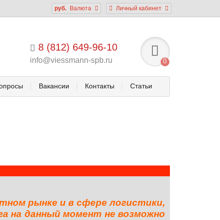
руб.
Валюта
Личный кабинет
8 (812) 649-96-10
info@viessmann-spb.ru
0
опросы
Вакансии
Контакты
Статьи
тном рынке и в сфере логистики,
га на данный момент не возможно