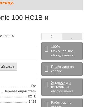
почту.
onic 100 HC1B и
а:
1836-X
100%
Оригинальное
оборудование
ый заказ
Прайс-лист на
сервис
Установим и
Газ
возьмем на
Нержавеющая сталь
обслуживание
B2TB
1425
Работаем на
совесть