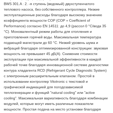
BWS 301.A : 2. -я ступень (ведомый) двухступенчатого
теплового насоса, без собственного контроллера. Низкие
эксплуатационные расходы благодаря высокому значению
коэффициента мощности COP (COP = Coefficient of
Performance) согласно EN 14511: до 4,9 (рассол 0 °C/вода 35
°C). Моновалентный режим работы для отопления и
приготовления горячей воды. Максимальная температура
подающей магистрали до 60 °C. Низкий уровень шума и
вибраций благодаря оптимизированной конструкции: звуковая
мощность не превышает 45 дБ(A). Снижение стоимости
эксплуатации при максимальной эффективности в каждой
рабочей точке благодаря инновационной системе диагностики
контура хладагента RCD (Refrigerant Cycle Diagnostic System)
с электронным расширительным клапаном. Простой в
использовании контроллер Vitotronic с текстовой и
графической индикацией для погодозависимой
теплогенерации и функций "natural cooling" или "active
cooling". Максимальная вариативность благодаря комбинации
модулей, которые могут иметь различные показатели
мощности. Простая подача на место установки благодаря