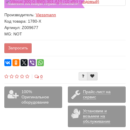
Заменен на новую серию. Уточняйте!
Производитель:
Viessmann
Код товара:
1780-X
Артикул: Z009677
MG: NOT
Запросить
0
100%
Прайс-лист на
Оригинальное
сервис
оборудование
Установим и
возьмем на
обслуживание