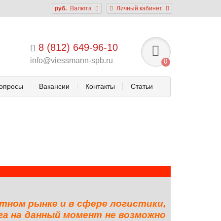
руб.
Валюта
Личный кабинет
8 (812) 649-96-10
info@viessmann-spb.ru
0
опросы
Вакансии
Контакты
Статьи
тном рынке и в сфере логистики,
га на данный момент не возможно